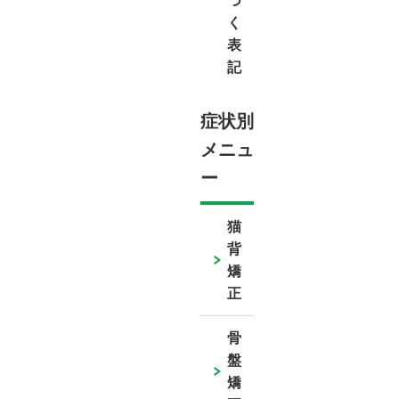
づ
く
表
記
症状別
メニュ
ー
猫
背
矯
正
骨
盤
矯