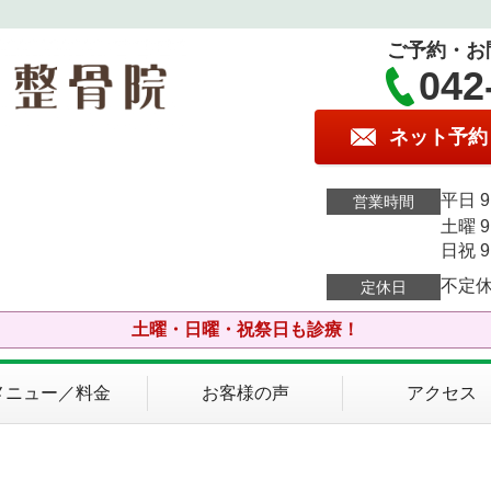
ご予約・お
042
ネット予約
平日 9:
営業時間
土曜 9:
日祝 9:
不定
定休日
土曜・日曜・祝祭日も診療！
メニュー／料金
お客様の声
アクセス