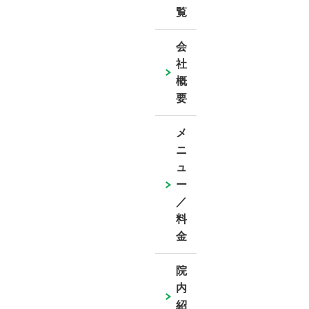
覧
会
社
概
要
メ
ニ
ュ
ー
／
料
金
院
内
紹