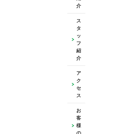
介
ス
タ
ッ
フ
紹
介
ア
ク
セ
ス
お
客
様
の