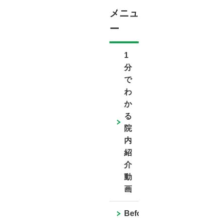
メニュ
ー
1
分
で
わ
か
る
院
内
紹
介
動
画
BeforeAfter