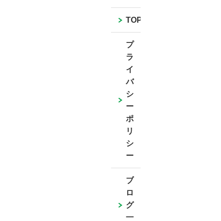
TOP
プ
ラ
イ
バ
シ
ー
ポ
リ
シ
ー
ブ
ロ
グ
一