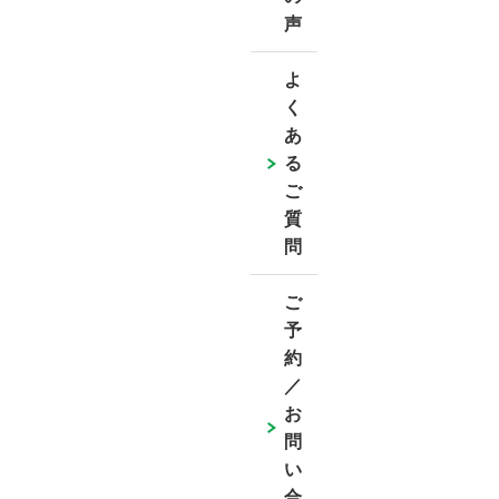
声
よ
く
あ
る
ご
質
問
ご
予
約
／
お
問
い
合